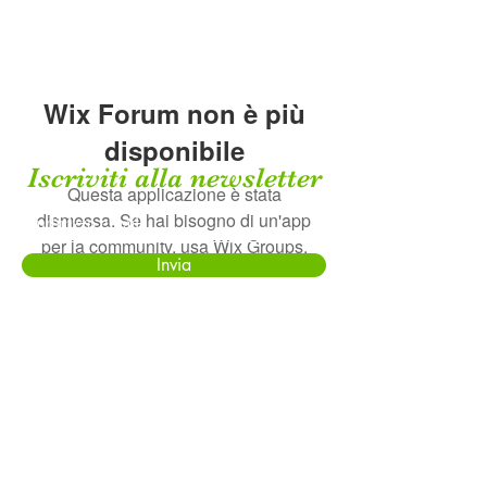
Wix Forum non è più
disponibile
Iscriviti alla newsletter
Questa applicazione è stata
dismessa. Se hai bisogno di un'app
per la community, usa Wix Groups.
Invia
Contatti
lavandeto.paola.pocaterra@gmail.com
Whatsapp
+39 328 0420 447