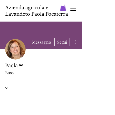
Azienda agricola e
Lavandeto Paola Pocaterra
Altre azioni
Messaggio
Segui
Amministratore
Paola
Boss