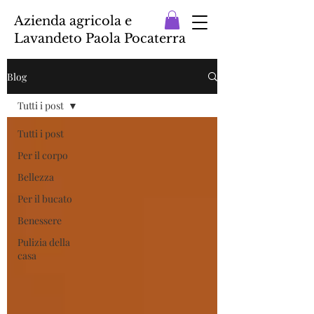
Azienda agricola e
Lavandeto Paola Pocaterra
Blog
Tutti i post
Tutti i post
Per il corpo
Bellezza
Per il bucato
Benessere
Pulizia della
casa