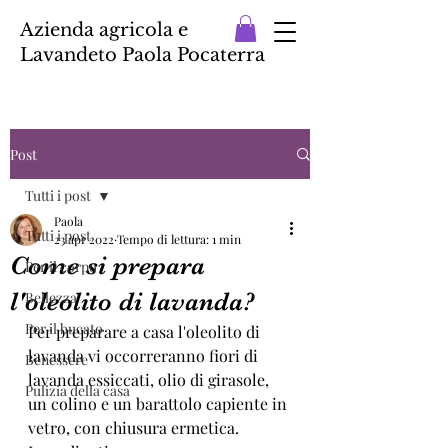
Azienda agricola e
Lavandeto Paola Pocaterra
Post
Tutti i post
Paola
Tutti i post
23 apr 2022
Tempo di lettura: 1 min
Come si prepara
Per il corpo
l'oleolito di lavanda?
Bellezza
Per il bucato
Per preparare a casa l'oleolito di 
lavanda vi occorreranno fiori di 
Benessere
lavanda essiccati, olio di girasole, 
Pulizia della casa
un colino e un barattolo capiente in 
vetro, con chiusura ermetica.