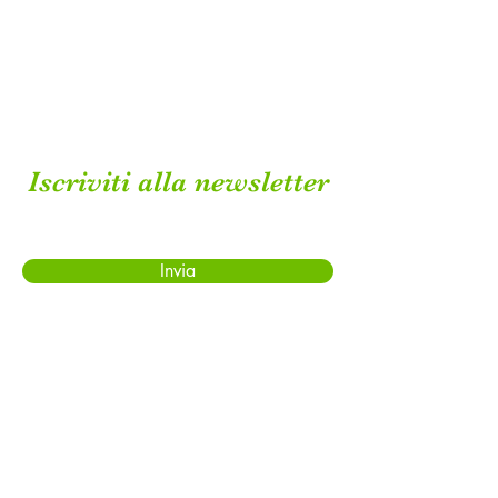
Iscriviti alla newsletter
Invia
Contatti
lavandeto.paola.pocaterra@gmail.com
Whatsapp
+39 328 0420 447