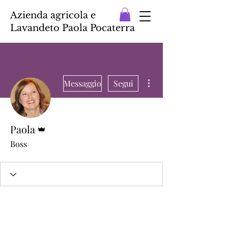
Azienda agricola e
Lavandeto Paola Pocaterra
Altre azioni
Messaggio
Segui
Amministratore
Paola
Boss