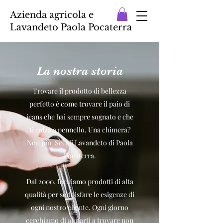
Azienda agricola e
Lavandeto Paola Pocaterra
La nostra storia
Trovare il prodotto di bellezza
perfetto è come trovare il paio di
jeans che hai sempre sognato e che
ti calza a pennello. Una chimera?
Non più. Scegli Lavandeto di Paola
Pocaterra.
Dal 2000, forniamo prodotti di alta
qualità per soddisfare le esigenze di
ogni nostro cliente. Ogni giorno
cerchiamo di aiutarti a trovare non