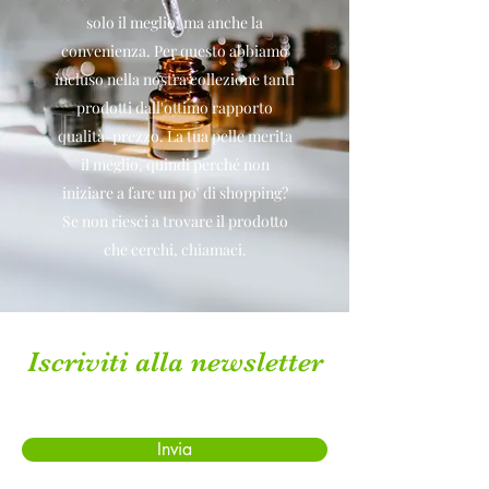
solo il meglio, ma anche la
convenienza. Per questo abbiamo
incluso nella nostra collezione tanti
prodotti dall'ottimo rapporto
qualità-prezzo. La tua pelle merita
il meglio, quindi perché non
iniziare a fare un po' di shopping?
Se non riesci a trovare il prodotto
che cerchi, chiamaci.
Iscriviti alla newsletter
Invia