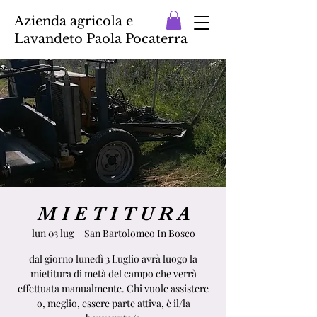
Azienda agricola e
Lavandeto Paola Pocaterra
M I E T I T U R A
lun 03 lug
  |  
San Bartolomeo In Bosco
dal giorno lunedì 3 Luglio avrà luogo la
mietitura di metà del campo che verrà
effettuata manualmente. Chi vuole assistere
o, meglio, essere parte attiva, è il/la