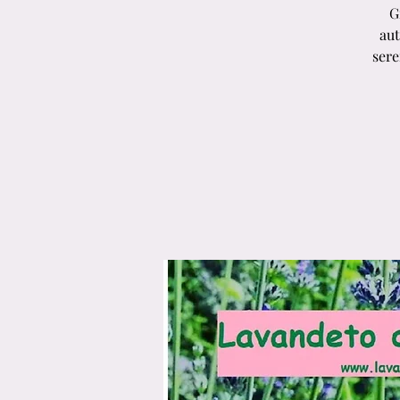
G
aut
sere