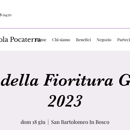
8 0420
ola Pocaterra
Home
Chi siamo
Benefici
Negozio
Parteci
 della Fioritura 
2023
dom 18 giu
  |  
San Bartolomeo In Bosco