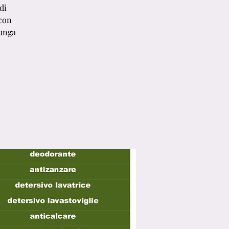
di
 con
lunga