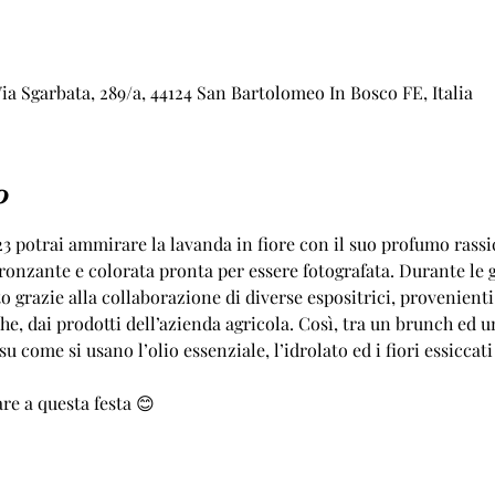
a Sgarbata, 289/a, 44124 San Bartolomeo In Bosco FE, Italia
o
23 potrai ammirare la lavanda in fiore con il suo profumo rassi
nzante e colorata pronta per essere fotografata. Durante le gio
o grazie alla collaborazione di diverse espositrici, provenienti
che, dai prodotti dell’azienda agricola. Così, tra un brunch ed u
su come si usano l’olio essenziale, l’idrolato ed i fiori essicca
re a questa festa 😊