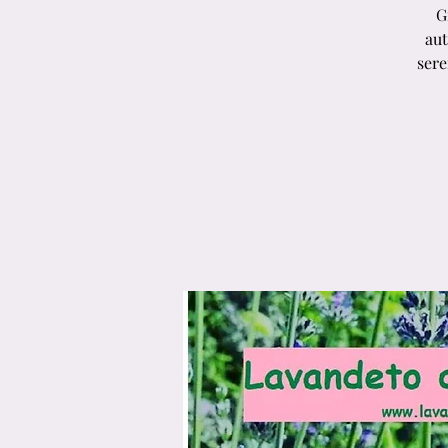
G
aut
sere