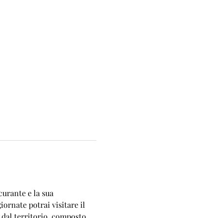
curante e la sua 
rnate potrai visitare il 
 dal territorio, composto 