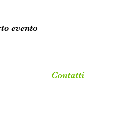
to evento
Contatti
lavandeto.paola.pocaterra@gmail.com
Whatsapp +39 328 0420
447
via Sgarbata n. 289/a San Bartolomeo in Bosco 44124 (FE)
C.F. PCTPLA70R69D548Z e P.IVA IT01648000386 Cod. SDI 5W4A8J