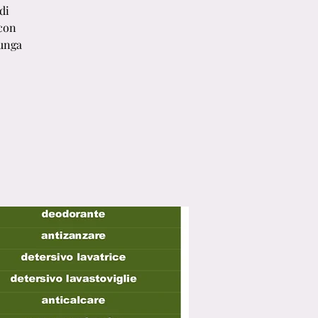
di
 con
lunga