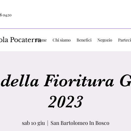
8 0420
ola Pocaterra
Home
Chi siamo
Benefici
Negozio
Parteci
 della Fioritura 
2023
sab 10 giu
  |  
San Bartolomeo In Bosco