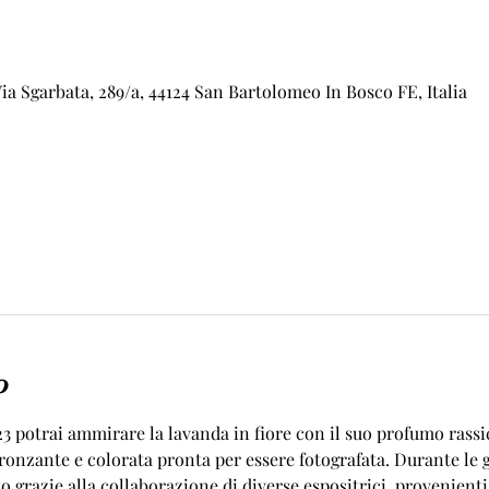
a Sgarbata, 289/a, 44124 San Bartolomeo In Bosco FE, Italia
o
23 potrai ammirare la lavanda in fiore con il suo profumo rassi
nzante e colorata pronta per essere fotografata. Durante le gio
o grazie alla collaborazione di diverse espositrici, provenienti